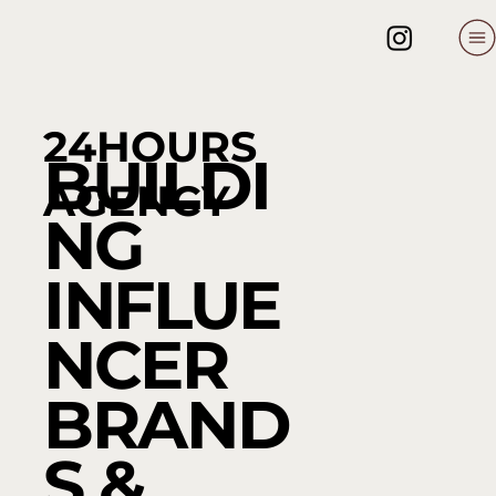
24HOURS
BUILDI
AGENCY
NG
INFLUE
NCER
BRAND
S &